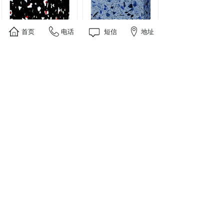
首页
电话
短信
地址
锆石石英石
锆石石英石
锆石石英石
锆石石英石
<
1
>
联系人：张经理 手机：15563203006
版权所有 © 2025 www.xsgbsys.com 玺硕硅宝石英石
地址：广东·河源